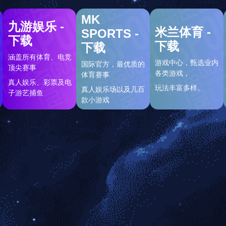
萨
西甲惊天冷门AC米兰狂胜莱比锡
4-0引发全场震惊