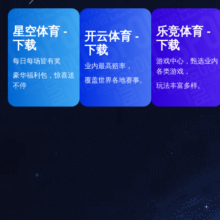
西甲经典对决皇马惊险逆转巴
神扑成比赛转折点