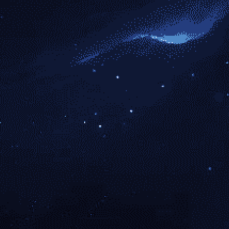
英超精彩对决巴黎圣日耳曼与
昂战平绝杀瞬间引发全场热烈
响
小艾电竞，不仅是平台，更是您身
边懂电竞的智能伙伴。我们提供个
性化的赛事提醒、战术推荐和数据
分析，陪伴您的每一场游戏，让竞